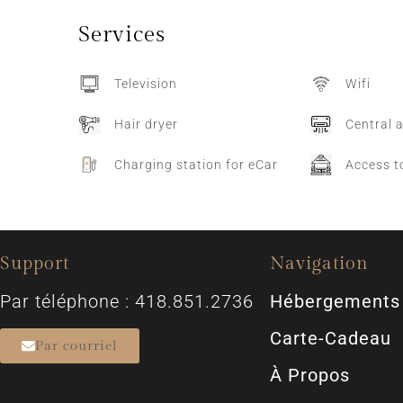
Services
Television
Wifi
Hair dryer
Central a
Charging station for eCar
Access t
Support
Navigation
Par téléphone : 418.851.2736
Hébergements
Carte-Cadeau
Par courriel
À Propos