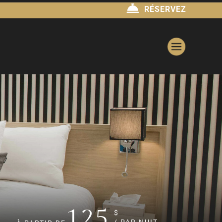
RÉSERVEZ
125
$
/ PAR NUIT