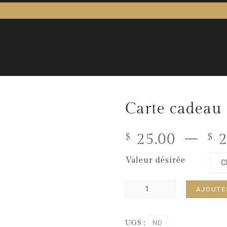
Carte cadeau
25.00
–
2
$
$
Valeur désirée
AJOUTE
UGS :
ND