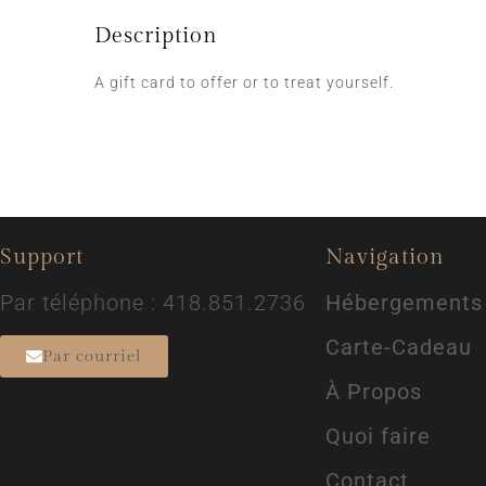
Description
A gift card to offer or to treat yourself.
Support
Navigation
Par téléphone : 418.851.2736
Hébergements
Carte-Cadeau
Par courriel
À Propos
Quoi faire
Contact